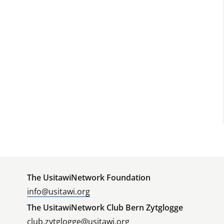
The UsitawiNetwork Foundation
info@usitawi.org
The UsitawiNetwork Club Bern Zytglogge
club.zytglogge@usitawi.org