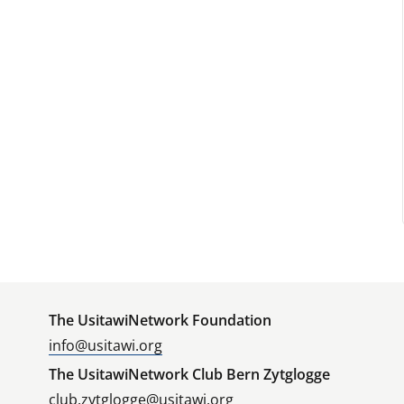
The UsitawiNetwork Foundation
info@usitawi.org
The UsitawiNetwork Club Bern Zytglogge
club.zytglogge@usitawi.org