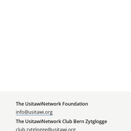
The UsitawiNetwork Foundation
info@usitawi.org
The UsitawiNetwork Club Bern Zytglogge
club.zytglogge@usitawi.org