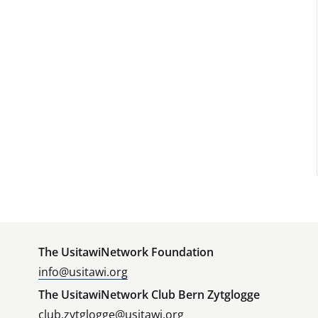
The UsitawiNetwork Foundation
info@usitawi.org
The UsitawiNetwork Club Bern Zytglogge
club.zytglogge@usitawi.org