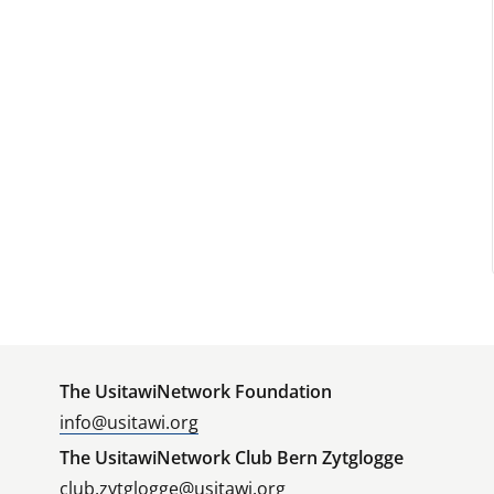
The UsitawiNetwork Foundation
info@usitawi.org
The UsitawiNetwork Club Bern Zytglogge
club.zytglogge@usitawi.org