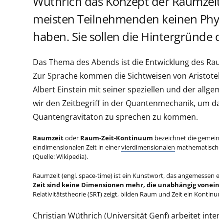
Wüthrich das Konzept der Raumzeit.
meisten Teilnehmenden keinen Phys
haben. Sie sollen die Hintergründe
Das Thema des Abends ist die Entwicklung des Raum
Zur Sprache kommen die Sichtweisen von Aristotele
Albert Einstein mit seiner speziellen und der allge
wir den Zeitbegriff in der Quantenmechanik, um d
Quantengravitaton zu sprechen zu kommen.
Raumzeit
oder
Raum-Zeit-Kontinuum
bezeichnet die gemei
eindimensionalen Zeit in einer
vierdimensionalen
mathematischen
(Quelle: Wikipedia).
Raumzeit (engl. space-time) ist ein Kunstwort, das angemessen e
Zeit sind keine Dimensionen mehr, die unabhängig vonei
Relativitätstheorie (SRT) zeigt, bilden Raum und Zeit ein Kontin
Christian Wüthrich (Universität Genf) arbeitet inte