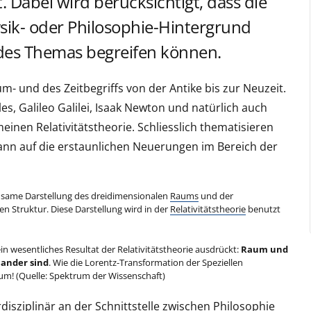
 Dabei wird berücksichtigt, dass die
ik- oder Philosophie-Hintergrund
 des Themas begreifen können.
- und des Zeitbegriffs von der Antike bis zur Neuzeit.
s, Galileo Galilei, Isaak Newton und natürlich auch
meinen Relativitätstheorie. Schliesslich thematisieren
ann auf die erstaunlichen Neuerungen im Bereich der
nsame Darstellung des dreidimensionalen
Raums
und der
 Struktur. Diese Darstellung wird in der
Relativitätstheorie
benutzt
in wesentliches Resultat der Relativitätstheorie ausdrückt:
Raum und
nander sind
. Wie die Lorentz-Transformation der Speziellen
uum! (Quelle: Spektrum der Wissenschaft)
rdisziplinär an der Schnittstelle zwischen Philosophie